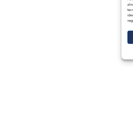
alm
tec
ide
neg