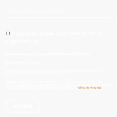
DESEO SUSCRIBIRME A LA NEWSLETTER DE
GESCOFORM SL
Información básica sobre Protección de Datos Usuario de Newsletter
Responsable:
GESCOFORM SL
Finalidad:
Realizar envios de comunicaciones comerciales, noticias y otra información
relacionada con las actividades de GESCOFORM SL.
Derechos:
Puedes ejercitar tus derechos de acceso, rectificación, supresión, oposición,
limitación y portabilidad si corresponde al e-mail: gescoform@gescoform.com. Tienes derecho a
retirar el consentimiento en cualquier momento. Mas información:
Política de Privacidad