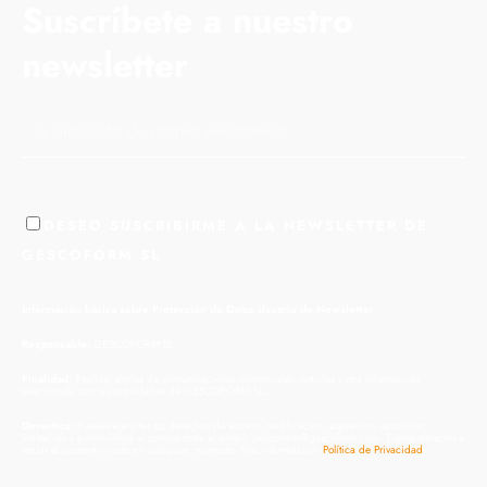
Suscríbete a nuestro
newsletter
DESEO SUSCRIBIRME A LA NEWSLETTER DE
GESCOFORM SL
Información básica sobre Protección de Datos Usuario de Newsletter
Responsable:
GESCOFORM SL
Finalidad:
Realizar envios de comunicaciones comerciales, noticias y otra información
relacionada con las actividades de GESCOFORM SL.
Derechos:
Puedes ejercitar tus derechos de acceso, rectificación, supresión, oposición,
limitación y portabilidad si corresponde al e-mail: gescoform@gescoform.com. Tienes derecho a
retirar el consentimiento en cualquier momento. Mas información:
Política de Privacidad