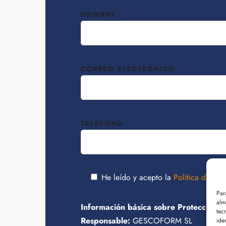
NOMBRE
CORREO ELECTRÓNICO
TELÉFONO
He leído y acepto la
Política de pri
Par
alm
Información básica sobre Protección 
tec
Responsable:
GESCOFORM SL
ide