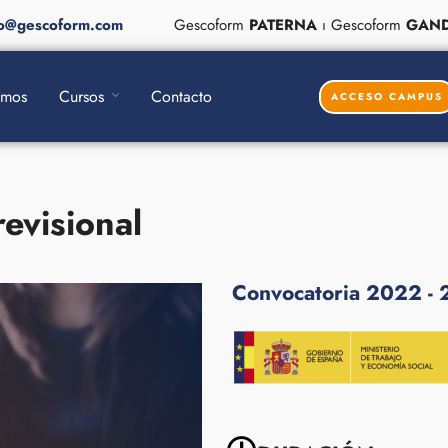
fo@gescoform.com
Gescoform
PATERNA
ı Gescoform
GAND
omos
Cursos
Contacto
ACCESO CAMPUS
evisional
Convocatoria 2022 -