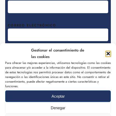
CORREO ELECTRÓNICO
Gestionar el consentimiento de
TELÉFONO
las cookies
Para ofrecer las mejores experiencias, utilizamos tecnologías como las cookies
para almacenar y/o acceder a la información del dispositivo. El consentimiento
de estas tecnologías nos permitirá procesar datos como el comportamiento de
navegación o las identificaciones únicas en este sitio. No consentir o retirar el
He leído y acepto la
Política de privacidad
y el
consentimiento, puede afectar negativamente a ciertas características y
funciones.
Aviso legal
Aceptar
Información básica sobre Protección de Datos
Denegar
Usuario de Consultas Web