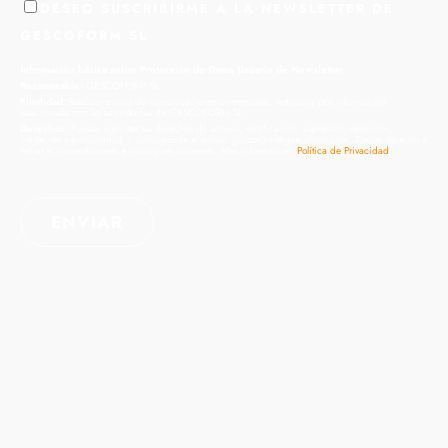
DESEO SUSCRIBIRME A LA NEWSLETTER DE
GESCOFORM SL
Información básica sobre Protección de Datos Usuario de Newsletter
Responsable:
GESCOFORM SL
Finalidad:
Realizar envios de comunicaciones comerciales, noticias y otra información
relacionada con las actividades de GESCOFORM SL.
Derechos:
Puedes ejercitar tus derechos de acceso, rectificación, supresión, oposición,
limitación y portabilidad si corresponde al e-mail: gescoform@gescoform.com. Tienes derecho a
retirar el consentimiento en cualquier momento. Mas información:
Política de Privacidad