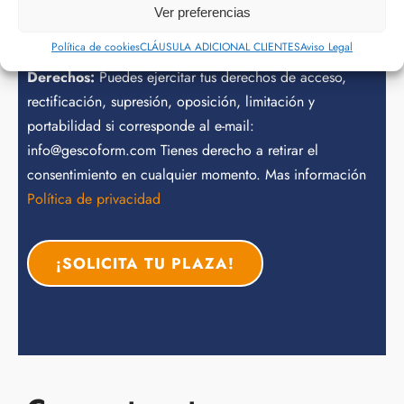
Responsable:
GESCOFORM SL
Ver preferencias
Finalidad:
Atender, contestar y gestionar las consultas o
Política de cookies
CLÁUSULA ADICIONAL CLIENTES
Aviso Legal
solicitudes recibidas
Derechos:
Puedes ejercitar tus derechos de acceso,
rectificación, supresión, oposición, limitación y
portabilidad si corresponde al e-mail:
info@gescoform.com Tienes derecho a retirar el
consentimiento en cualquier momento. Mas información
Política de privacidad